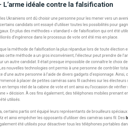
L’arme idéale contre la falsification
, les Ukrainiens ont dû choisir une personne pour les mener vers un aveni
certains candidats ont essayé d’utiliser toutes les possibilités pour gag
gaux. En plus des méthodes « standard » de falsification qui ont été util
orés d’ingérence dans le processus de vote ont été mis en place.
 que la méthode de falsification la plus répandue lors de toute élection e
ais cette méthode a un gros inconvénient, l’électeur peut prendre de l’a
un autre candidat. Il était presque impossible de connaître le choix de 
 Les nouvelles technologies ont permis à une personne de contrôler tot
e d’une autre personne à l’aide de divers gadgets d’espionnage. Ainsi, c
ommencé à placer de petites caméras sans fil cachées sur les électeurs
 en temps réel de la cabine de vote et ont ainsi eu l’occasion de vérifier s
bonne » décision. À ces fins également, des téléphones mobiles prenant e
été utilisés.
, certains partis ont équipé leurs représentants de brouilleurs spéciaux
z et ainsi empêcher les opposants d’utiliser des caméras sans fil. Des
b
galement été utilisés pour désactiver tous les téléphones portables dan