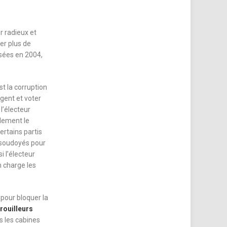
r radieux et
ner plus de
isées en 2004,
st la corruption
rgent et voter
l’électeur
alement le
ertains partis
 soudoyés pour
i l’électeur
n charge les
 pour bloquer la
rouilleurs
s les cabines