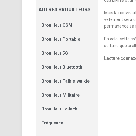
des bikinis et un c
AUTRES BROUILLEURS
Mais la nouveaut
vêtement sera un 
Brouilleur GSM
permanence sa
En cela, cette cr
Brouilleur Portable
se faire que si e
Brouilleur 5G
Lecture connexe
Brouilleur Bluetooth
Brouilleur Talkie-walkie
Brouilleur Militaire
Brouilleur LoJack
Fréquence