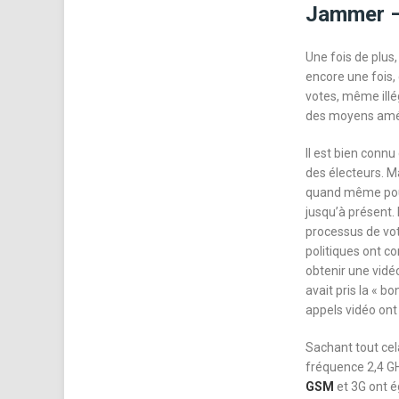
Jammer – 
Une fois de plus
encore une fois, 
votes, même illé
des moyens améli
Il est bien connu
des électeurs. M
quand même pour 
jusqu’à présent.
processus de vot
politiques ont c
obtenir une vidéo
avait pris la « 
appels vidéo ont 
Sachant tout cela
fréquence 2,4 GH
GSM
et 3G ont é