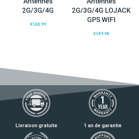
Antennes
Antennes
2G/3G/4G
2G/3G/4G LOJACK
GPS WIFI
€
388.99
€
389.98
Livraison gratuite
1 an de garantie