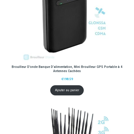
Brouilleur D’onde Banque D’alimentation, Mini Brouilleur GPS Portable à 4
Antennes Cachées
€
198.59
Ajouter au panier