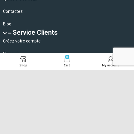
Contactez
Blog
Service Clients
Créez votre compte
Connexion
0
Shop
Cart
My account
Réinitialiser votre mot de passe
Newsletter
Abonnez-vous à notre newsletter pour recevoir gratuitement les
nouveaux produits et promotions.