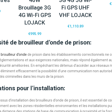
tres
40W
3G 4G 5G Wi-
€
Brouillage 3G
Fi GPS UHF
9
4G Wi-Fi GPS
VHF LOJACK
LOJACK
€
1,110.89
€
995.99
ité de brouilleur d’onde de prison:
s
brouilleur d’onde
de prison dans les établissements correctionnels ne
églementations et aux exigences nationales, mais répond également au
écurité améliorées. En empêchant les détenus d’accéder aux réseaux m
e éliminent efficacement la possibilité d’une communication non autoris
ités criminelles dans les murs de la prison.
ions pour l’installation:
sus d’installation des brouilleurs d’onde de prison, il est essentiel de co
ment avec les zones résidentielles environnantes et les installations pu
La distance des stations de base de communication à proximité et la forc