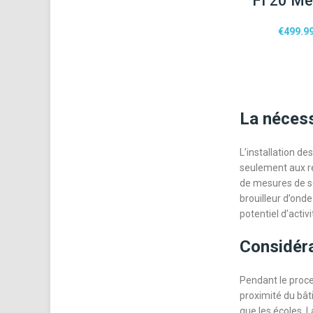
FI 20 Mè
€
499.9
La nécess
L’installation de
seulement aux r
de mesures de s
brouilleur d’ond
potentiel d’activ
Considérat
Pendant le proces
proximité du bâti
que les écoles. 