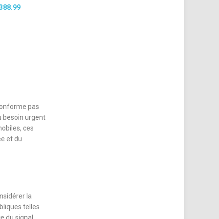
388.99
 conforme pas
 besoin urgent
obiles, ces
ée et du
nsidérer la
bliques telles
e du signal