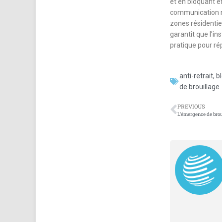
et en bloquant e
communication no
zones résidentiel
garantit que l’in
pratique pour ré
anti-retrait
,
b
de brouillage
PREVIOUS