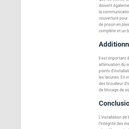
doivent égalemen
la communication
couverture pour 
de prison en ple
complète et un b
Additionn
Il est important
atténuation du si
points d’installa
les lacunes. En 
des brouilleur d
de blocage de si
Conclusio
L’installation de
l’intégrité des i