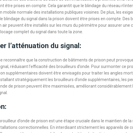
t être prises en compte. Cela garantit que le blindage du réseau n’inte
 mobile normale des installations publiques voisines. De plus, les exig
le blindage du signal dans la prison doivent être prises en compte. Des b
in air peuvent être installés sur les murs du périmètre pour assurer une 
locage complet du signal dans toute la zone.
er l’atténuation du signal:
 de reconnaître que la construction de bâtiments de prison peut provoqu
gnal, réduisant l’efficacité des brouilleurs d’onde. Pour surmonter ce pr
tion supplémentaires doivent être envisagés pour traiter les angles mort
installant stratégiquement les brouilleurs d’onde supplémentaires, les 
’onde de prison peuvent être maximisées, améliorant considérablement 
gnal.
n:
 brouilleur d’onde de prison est une étape cruciale dans le maintien de la 
nstallations correctionnelles. En interdisant strictement les appareils d