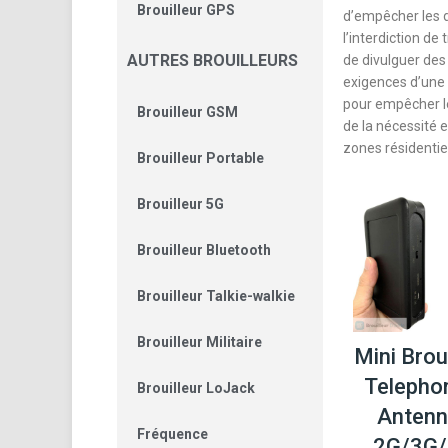
Brouilleur GPS
d’empêcher les 
l’interdiction de
AUTRES BROUILLEURS
de divulguer des
exigences d’une s
pour empêcher le
Brouilleur GSM
de la nécessité e
zones résidentie
Brouilleur Portable
Brouilleur 5G
Brouilleur Bluetooth
Brouilleur Talkie-walkie
Brouilleur Militaire
Mini Broui
Telepho
Brouilleur LoJack
Anten
Fréquence
2G/3G