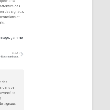
mpêcher la
 attentive des
ion des signaux,
ementations et
ls.
nnage
,
gamme
NEXT
Installation et efficacité des brouilleurs d’onde dans divers environnements
e des
s dans ce
es avancées
e
de signaux.