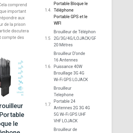
Portable Bloque le
 Cela comprend
Téléphone
isque important
Portable GPS et le
 répondre aux
WIFI
ur de la prison
rticle discutera
Brouilleur de Téléphone
ant compte des
2G/3G/4G/LOJACK/GPS/WIFI
20 Mètres
Brouilleur D’onde
16 Antennes
Puissance 40W
Brouillage 3G 4G
Wi-Fi GPS LOJACK
Brouilleur
Telephone
Portable 24
rouilleur
Antennes 2G 3G 4G
Portable
5G Wi-Fi GPS UHF
VHF LOJACK
oque le
Brouilleur de
éphone