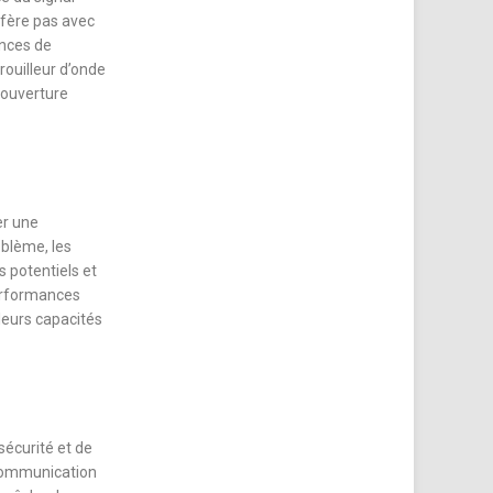
rfère pas avec
ences de
rouilleur d’onde
couverture
er une
oblème, les
s potentiels et
performances
leurs capacités
sécurité et de
e communication