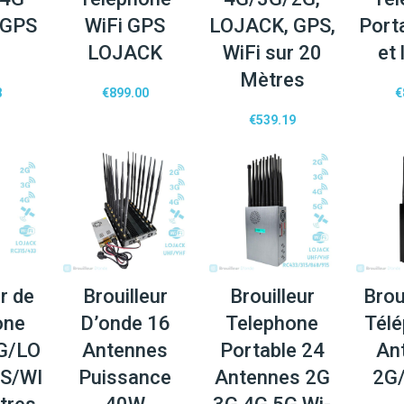
 GPS
WiFi GPS
LOJACK, GPS,
Port
LOJACK
WiFi sur 20
et 
Mètres
8
€
899.00
€
€
539.19
r de
Brouilleur
Brouilleur
Brou
one
D’onde 16
Telephone
Télé
G/LO
Antennes
Portable 24
An
S/WI
Puissance
Antennes 2G
2G