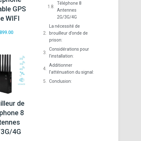
Téléphone 8
able GPS
Antennes
le WIFI
2G/3G/4G
La nécessité de
899.00
brouilleur d’onde de
prison:
Considérations pour
l’installation:
Additionner
l’atténuation du signal:
Conclusion:
illeur de
phone 8
tennes
/3G/4G