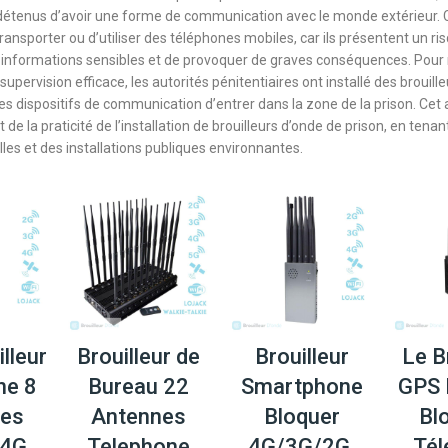
détenus d’avoir une forme de communication avec le monde extérieur.
 transporter ou d’utiliser des téléphones mobiles, car ils présentent un r
 informations sensibles et de provoquer de graves conséquences. Pour
upervision efficace, les autorités pénitentiaires ont installé des brouille
s dispositifs de communication d’entrer dans la zone de la prison. Cet a
t de la praticité de l’installation de brouilleurs d’onde de prison, en ten
lles et des installations publiques environnantes.
lleur
Brouilleur de
Brouilleur
Le B
ne 8
Bureau 22
Smartphone
GPS 
nes
Antennes
Bloquer
Bl
/4G
Telephone
4G/3G/2G,
Tél