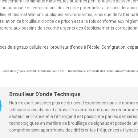
fficacement les signaux mobiles, les autorités pénitentiaires peuvent e
n autorisée et les violations de sécurité potentielles. Le considération
les et des installations publiques environnantes, ainsi que de l’atténuat
stallation de brouilleur d’onde de prison est à la fois conforme aux régl
pondre aux besoins de sécurité urgents des établissements correctionne
locs de signaux cellulaires
,
brouilleur d'onde à l'école
,
Configration
,
dépa
L’émergence de brouilleurs de signaux sans fil 5G: une nouvelle ère en technologie de communication
Brouilleur D'onde Technique
Notre expert possède plus de dix ans d'expérience dans le domain
télécommunications et a travaillé avec des entreprises renommée
secteur, en France et à l'étranger. Il est passionné par les dernièr
technologiques en matière de brouillage de signaux et possède un
compréhension approfondie des différentes fréquences et types 