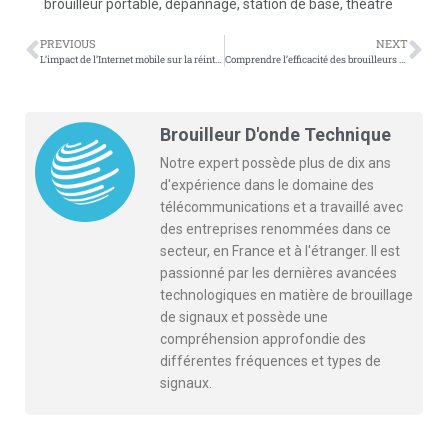
brouilleur portable
,
dépannage
,
station de base
,
théâtre
PREVIOUS
NEXT
L’impact de l’Internet mobile sur la réintégration du personnel militaire dans la société
Comprendre l’efficacité des brouilleurs d’onde: que faire quand il y a encore du signal?
Brouilleur D'onde Technique
Notre expert possède plus de dix ans
d'expérience dans le domaine des
télécommunications et a travaillé avec
des entreprises renommées dans ce
secteur, en France et à l'étranger. Il est
passionné par les dernières avancées
technologiques en matière de brouillage
de signaux et possède une
compréhension approfondie des
différentes fréquences et types de
signaux.