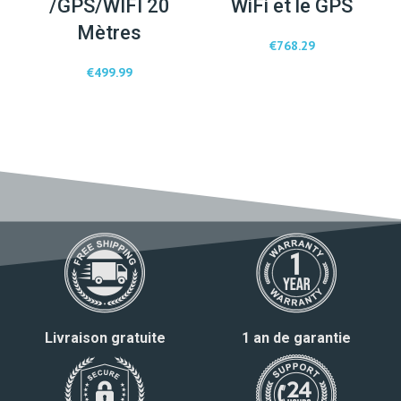
/GPS/WIFI 20
WiFi et le GPS
Mètres
€
768.29
€
499.99
Livraison gratuite
1 an de garantie