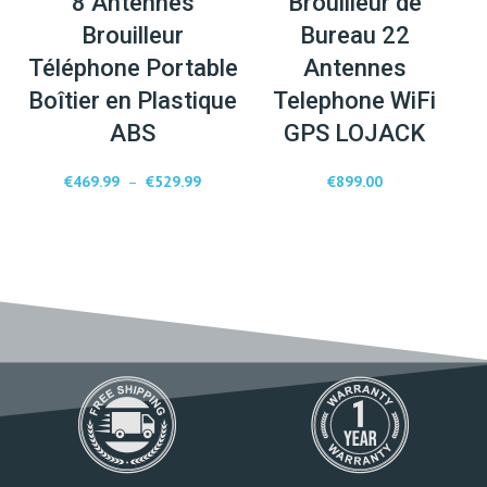
8 Antennes
Brouilleur de
Brouilleur
Bureau 22
Téléphone Portable
Antennes
Boîtier en Plastique
Telephone WiFi
ABS
GPS LOJACK
€
469.99
–
€
529.99
€
899.00