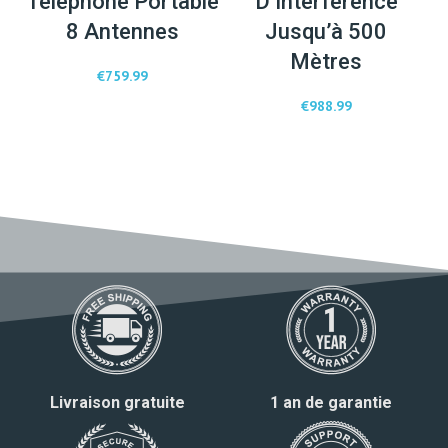
Telephone Portable
D’interférence
8 Antennes
Jusqu’à 500
Mètres
€
759.99
€
988.99
Livraison gratuite
1 an de garantie