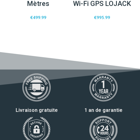
Mètres
Wi-Fi GPS LOJACK
€
499.99
€
995.99
Livraison gratuite
1 an de garantie