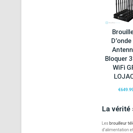
Brouill
D’onde
Anten
Bloquer 
WiFi G
LOJA
€
649.9
La vérité 
Les
brouilleur t
d’alimentation e