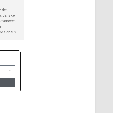
e des
s dans ce
es avancées
e
de signaux.