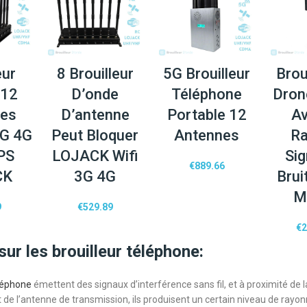
eur
8 Brouilleur
5G Brouilleur
Brou
 12
D’onde
Téléphone
Dron
nes
D’antenne
Portable 12
Av
3G 4G
Peut Bloquer
Antennes
Ra
PS
LOJACK Wifi
Sig
€
889.66
CK
3G 4G
Brui
M
9
€
529.89
€
2
sur les brouilleur téléphone:
éléphone
émettent des signaux d’interférence sans fil, et à proximité de 
t de l’antenne de transmission, ils produisent un certain niveau de ray