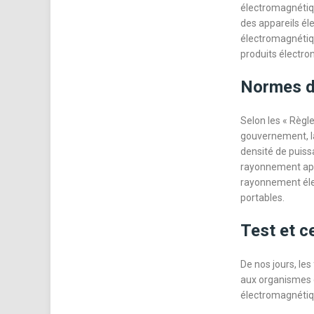
électromagnétique
des appareils él
électromagnétiqu
produits électro
Normes de
Selon les « Règl
gouvernement, la
densité de puiss
rayonnement après
rayonnement éle
portables.
Test et c
De nos jours, le
aux organismes de
électromagnétiq