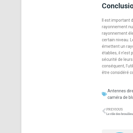
Conclusio
Il est important
rayonnement nucl
rayonnement éle
certain niveau. 
émettent un ray
établies, il n’es
sécurité de leurs
conséquent, l’ut
être considéré c
Antennes dire
caméra de bl
PREVIOUS