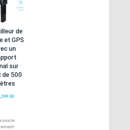
illeur de
e et GPS
ec un
pport
nal sur
t de 500
ètres
,399.00
la source
onnement