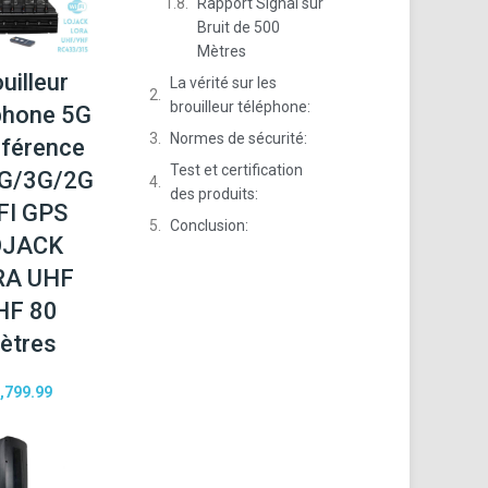
Rapport Signal sur
Bruit de 500
Mètres
uilleur
La vérité sur les
brouilleur téléphone:
phone 5G
Normes de sécurité:
rférence
Test et certification
G/3G/2G
des produits:
FI GPS
Conclusion:
OJACK
RA UHF
HF 80
ètres
,799.99