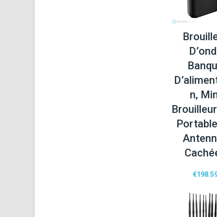
Brouill
D’ond
Banq
D’alimen
n, Min
Brouilleu
Portable
Anten
Caché
€
198.5