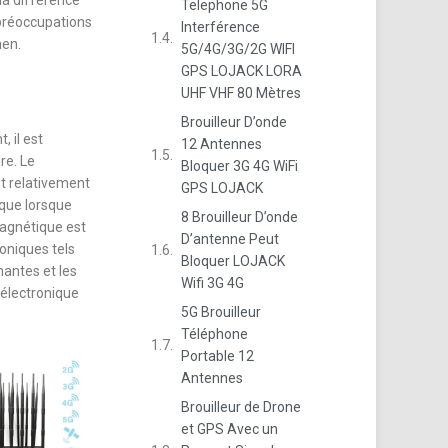
 la différence
Telephone 5G
préoccupations
Interférence
men.
5G/4G/3G/2G WIFI
GPS LOJACK LORA
UHF VHF 80 Mètres
Brouilleur D’onde
 il est
12 Antennes
re. Le
Bloquer 3G 4G WiFi
st relativement
GPS LOJACK
 que lorsque
8 Brouilleur D’onde
magnétique est
D’antenne Peut
oniques tels
Bloquer LOJACK
mantes et les
Wifi 3G 4G
 électronique
5G Brouilleur
Téléphone
Portable 12
Antennes
Brouilleur de Drone
et GPS Avec un