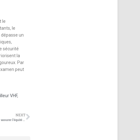
 le
ants, le
é dépasse un
niques,
e sécurité
iorisent la
igoureux. Par
d’examen peut
illeur VHF
,
NEXT
L’importance des brouilleurs d’onde d’examen pour assurer l’équité et la discipline