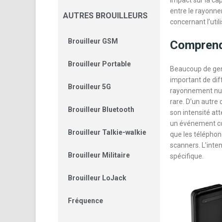
impact sur la cap
entre le rayonn
AUTRES BROUILLEURS
concernant l’uti
Brouilleur GSM
Comprend
Brouilleur Portable
Beaucoup de gens
important de dif
Brouilleur 5G
rayonnement nucl
rare. D’un autre
Brouilleur Bluetooth
son intensité at
un événement cou
Brouilleur Talkie-walkie
que les téléphone
scanners. L’inte
Brouilleur Militaire
spécifique.
Brouilleur LoJack
Fréquence