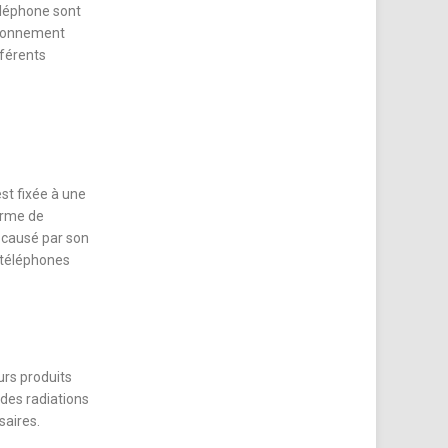
téléphone sont
rayonnement
fférents
st fixée à une
orme de
l causé par son
 téléphones
urs produits
 des radiations
saires.