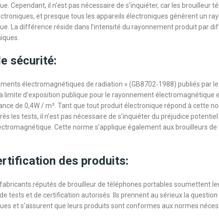
. Cependant, il n’est pas nécessaire de s’inquiéter, car les brouilleur 
ectroniques, et presque tous les appareils électroniques génèrent un 
e. La différence réside dans l’intensité du rayonnement produit par di
niques.
 sécurité:
ements électromagnétiques de radiation » (GB8702-1988) publiés par le
 limite d’exposition publique pour le rayonnement électromagnétique e
ance de 0,4W / m². Tant que tout produit électronique répond à cette n
 les tests, il n’est pas nécessaire de s’inquiéter du préjudice potentie
ctromagnétique. Cette norme s’applique également aux brouilleurs de
ertification des produits:
s fabricants réputés de brouilleur de téléphones portables soumettent le
 tests et de certification autorisés. Ils prennent au sérieux la question
ues et s’assurent que leurs produits sont conformes aux normes néces