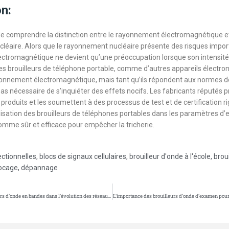
n:
 de comprendre la distinction entre le rayonnement électromagnétique et
éaire. Alors que le rayonnement nucléaire présente des risques import
ctromagnétique ne devient qu’une préoccupation lorsque son intensit
Les brouilleurs de téléphone portable, comme d’autres appareils électro
onnement électromagnétique, mais tant qu’ils répondent aux normes d
t pas nécessaire de s’inquiéter des effets nocifs. Les fabricants réputés pr
 produits et les soumettent à des processus de test et de certification r
ilisation des brouilleurs de téléphones portables dans les paramètres 
omme sûr et efficace pour empêcher la tricherie.
ctionnelles
,
blocs de signaux cellulaires
,
brouilleur d'onde à l'école
,
brou
ocage
,
dépannage
Le rôle des brouilleurs d’onde en bandes dans l’évolution des réseaux mobiles