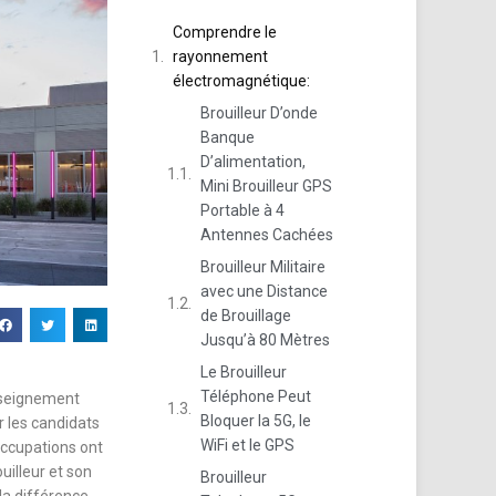
Comprendre le
rayonnement
électromagnétique:
Brouilleur D’onde
Banque
D’alimentation,
Mini Brouilleur GPS
Portable à 4
Antennes Cachées
Brouilleur Militaire
avec une Distance
de Brouillage
Jusqu’à 80 Mètres
Le Brouilleur
Téléphone Peut
enseignement
Bloquer la 5G, le
r les candidats
WiFi et le GPS
éoccupations ont
illeur et son
Brouilleur