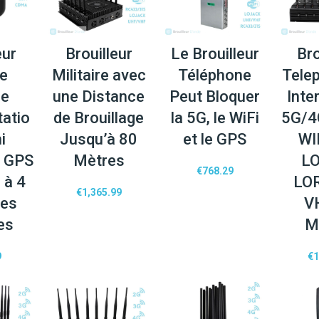
eur
Brouilleur
Le Brouilleur
Bro
e
Militaire avec
Téléphone
Tele
ue
une Distance
Peut Bloquer
Inte
tatio
de Brouillage
la 5G, le WiFi
5G/4
i
Jusqu’à 80
et le GPS
WI
r GPS
Mètres
L
€
768.29
 à 4
LO
€
1,365.99
nes
V
es
M
9
€
1