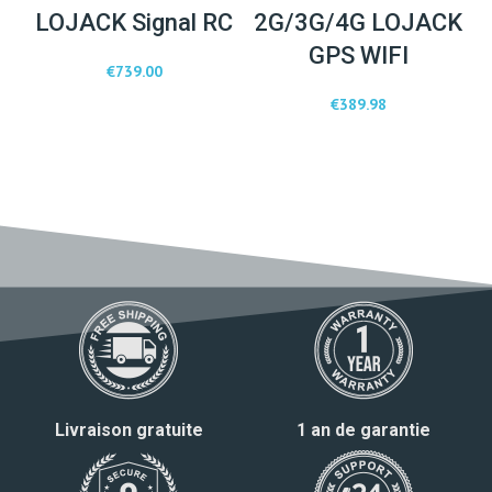
LOJACK Signal RC
2G/3G/4G LOJACK
GPS WIFI
€
739.00
€
389.98
Livraison gratuite
1 an de garantie