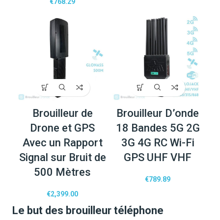
€
768.29
Brouilleur de
Brouilleur D’onde
Drone et GPS
18 Bandes 5G 2G
Avec un Rapport
3G 4G RC Wi-Fi
Signal sur Bruit de
GPS UHF VHF
500 Mètres
€
789.89
€
2,399.00
Le but des brouilleur téléphone