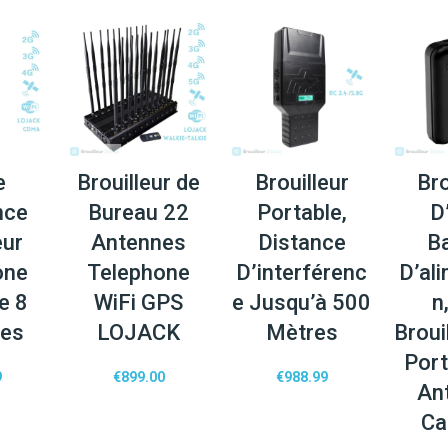
e
Brouilleur de
Brouilleur
Bro
nce
Bureau 22
Portable,
D
eur
Antennes
Distance
B
one
Telephone
D’interférenc
D’al
e 8
WiFi GPS
e Jusqu’à 500
n
nes
LOJACK
Mètres
Broui
Port
9
€
899.00
€
988.99
An
Ca