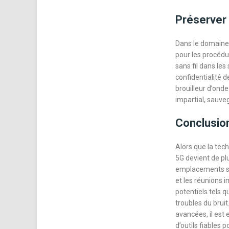
Préserver l
Dans le domaine 
pour les procédu
sans fil dans les
confidentialité d
brouilleur d’ond
impartial, sauveg
Conclusio
Alors que la tec
5G devient de plu
emplacements sen
et les réunions 
potentiels tels q
troubles du brui
avancées, il est e
d’outils fiables p