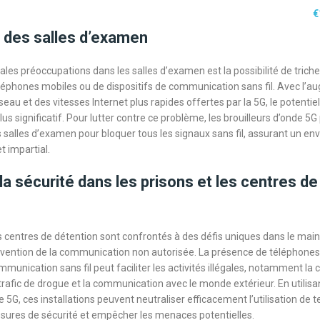
€
 des salles d’examen
ales préoccupations dans les salles d’examen est la possibilité de triche
 téléphones mobiles ou de dispositifs de communication sans fil. Avec l’
seau et des vitesses Internet plus rapides offertes par la 5G, le potentiel
us significatif. Pour lutter contre ce problème, les brouilleurs d’onde 5
es salles d’examen pour bloquer tous les signaux sans fil, assurant un e
t impartial.
la sécurité dans les prisons et les centres de
es centres de détention sont confrontés à des défis uniques dans le main
révention de la communication non autorisée. La présence de téléphones
mmunication sans fil peut faciliter les activités illégales, notamment la 
 trafic de drogue et la communication avec le monde extérieur. En utilisa
e 5G, ces installations peuvent neutraliser efficacement l’utilisation de te
sures de sécurité et empêcher les menaces potentielles.