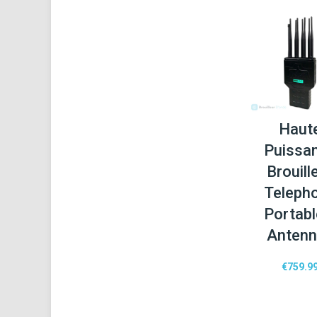
Haut
Puissa
Brouill
Teleph
Portabl
Anten
€
759.9