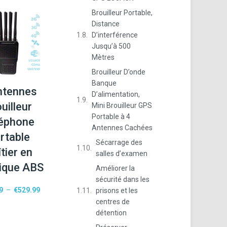
Brouilleur Portable,
Distance
D’interférence
Jusqu’à 500
Mètres
Brouilleur D’onde
Banque
ntennes
D’alimentation,
uilleur
Mini Brouilleur GPS
Portable à 4
éphone
Antennes Cachées
rtable
Sécarrage des
tier en
salles d’examen
tique ABS
Améliorer la
sécurité dans les
9
–
€
529.99
prisons et les
centres de
détention