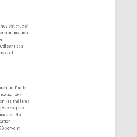
nes est crucial
e communication
a
utilisant des
ompu et
uilleur d’onde
risation des
on, les théâtres
t des risques
ciaires et les
cation
 5G servent