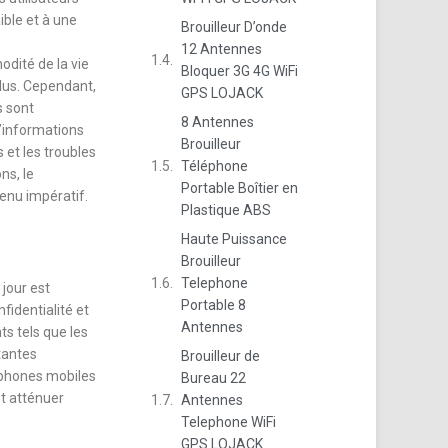
ible et à une
Brouilleur D’onde
12 Antennes
odité de la vie
Bloquer 3G 4G WiFi
plus. Cependant,
GPS LOJACK
s sont
8 Antennes
d’informations
Brouilleur
 et les troubles
Téléphone
ns, le
Portable Boîtier en
venu impératif.
Plastique ABS
Haute Puissance
Brouilleur
Telephone
 jour est
Portable 8
fidentialité et
Antennes
s tels que les
rtantes
Brouilleur de
léphones mobiles
Bureau 22
ut atténuer
Antennes
Telephone WiFi
GPS LOJACK