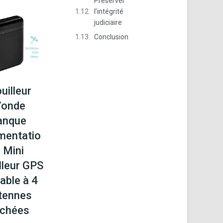
Préserver
l’intégrité
judiciaire
Conclusion
uilleur
’onde
anque
imentatio
, Mini
lleur GPS
able à 4
tennes
chées