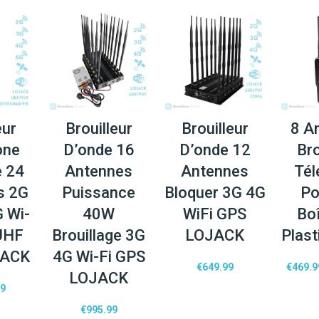
eur
Brouilleur
Brouilleur
8 A
one
D’onde 16
D’onde 12
Bro
e 24
Antennes
Antennes
Tél
s 2G
Puissance
Bloquer 3G 4G
Po
 Wi-
40W
WiFi GPS
Boî
UHF
Brouillage 3G
LOJACK
Plas
JACK
4G Wi-Fi GPS
€
649.99
€
469.9
LOJACK
89
€
995.99