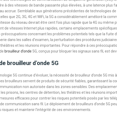
re à des vitesses de bande passante plus élevées, à une latence plus fa
eau accrue. Semblable aux générations précédentes de technologies de
lles que 2G, 3G, 4G et WiFi, la 5G a considérablement amélioré la comm
vitesse du réseau devrait être cent fois plus rapide que la 4G ou même 
ant de vitesses Internet plus rapides, certains emplacements spécifique
 préoccupations concernant les problèmes potentiels tels que la fuite 
cherie dans les salles d’examen, la perturbation des procédures judiciaires
s théâtres et les réunions importantes. Pour répondre à ces préoccupatio
 de
brouilleur d’onde
5G, conçus pour bloquer les signaux sans fil, est de
de brouilleur d’onde 5G
nologie 5G continue d’évoluer, la nécessité de brouilleur d’onde 5G mis à
es brouilleurs servent de produits de sécurité fiables, garantissant la con
mmunication non autorisée dans les zones sensibles. Des emplacement
les prisons, les centres de détention, les théâtres et les réunions impo
mesures efficaces pour contrer les risques potentiels posés par les té
fs de communication sans fil. Le déploiement de brouilleurs d’onde 5G pe
 risques et maintenir l’intégrité de ces environnements.