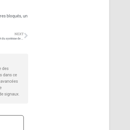
ires bloqués
,
un
NEXT
Préparation de l’équipement pour l’enquête de projet du système de blindage du signal mobile
e des
s dans ce
es avancées
e
de signaux.