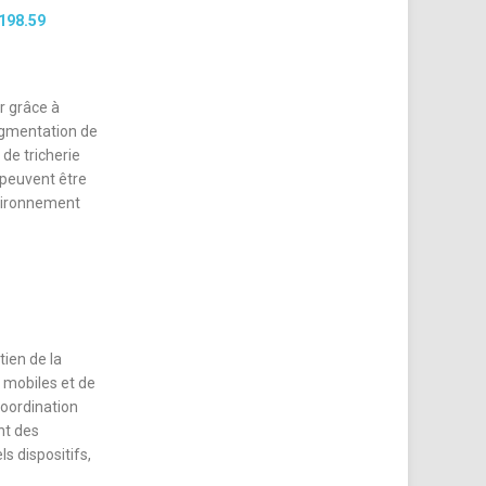
198.59
r grâce à
augmentation de
 de tricherie
G peuvent être
nvironnement
tien de la
 mobiles et de
coordination
nt des
ls dispositifs,