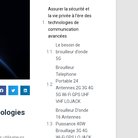
Assurer la sécurité et
la vie privée à l’ère des
technologies de
communication
avancées
Le besoin de
brouilleur d’onde
5G
Brouilleur
Telephone
Portable 24
Antennes 2G 3G 4G
5G Wi-Fi GPS UHF
VHF LOJACK
Brouilleur D’onde
nologies
16 Antennes
Puissance 40W
Brouillage 3G 4G
Wi-Fi GPS LOJACK
 utilisateurs