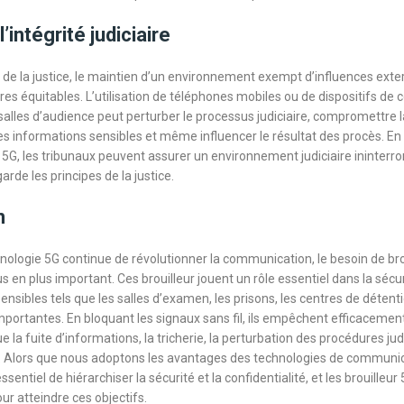
’intégrité judiciaire
de la justice, le maintien d’un environnement exempt d’influences exter
res équitables. L’utilisation de téléphones mobiles ou de dispositifs d
 salles d’audience peut perturber le processus judiciaire, compromettre l
es informations sensibles et même influencer le résultat des procès. En 
e 5G, les tribunaux peuvent assurer un environnement judiciaire ininterr
arde les principes de la justice.
n
hnologie 5G continue de révolutionner la communication, le besoin de bro
s en plus important. Ces brouilleur jouent un rôle essentiel dans la sécu
sibles tels que les salles d’examen, les prisons, les centres de détenti
importantes. En bloquant les signaux sans fil, ils empêchent efficacemen
ue la fuite d’informations, la tricherie, la perturbation des procédures judi
t. Alors que nous adoptons les avantages des technologies de communi
ssentiel de hiérarchiser la sécurité et la confidentialité, et les brouilleur
our atteindre ces objectifs.