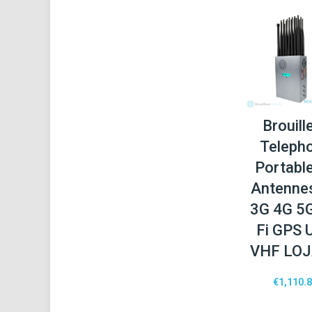
Brouill
Teleph
Portabl
Antenne
3G 4G 5G
Fi GPS 
VHF LO
€
1,110.