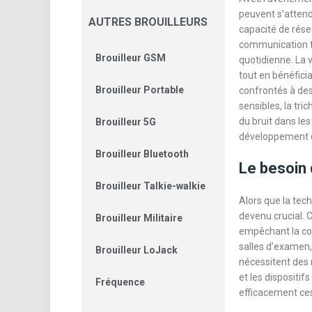
peuvent s’attend
AUTRES BROUILLEURS
capacité de rés
communication te
Brouilleur GSM
quotidienne. La 
tout en bénéfici
Brouilleur Portable
confrontés à des
sensibles, la tri
du bruit dans le
Brouilleur 5G
développement
Brouilleur Bluetooth
Le besoin 
Brouilleur Talkie-walkie
Alors que la tech
devenu crucial. C
Brouilleur Militaire
empêchant la co
salles d’examen, 
Brouilleur LoJack
nécessitent des 
et les dispositi
Fréquence
efficacement ces