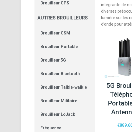
Brouilleur GPS
intégrante de no
diverses préoccup
AUTRES BROUILLEURS
lumière sur les 
d’onde pour atté
Brouilleur GSM
Brouilleur Portable
Brouilleur 5G
Brouilleur Bluetooth
5G Broui
Brouilleur Talkie-walkie
Téléph
Brouilleur Militaire
Portabl
Anten
Brouilleur LoJack
€
889.6
Fréquence