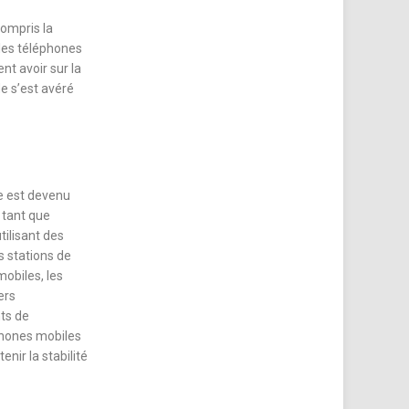
compris la
 les téléphones
nt avoir sur la
de s’est avéré
e est devenu
 tant que
tilisant des
 stations de
obiles, les
ers
nts de
éphones mobiles
nir la stabilité