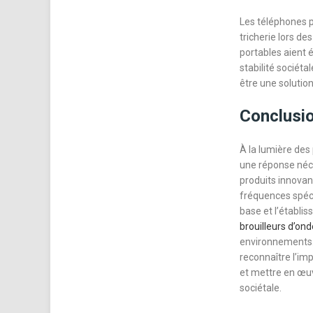
Les téléphones po
tricherie lors d
portables aient é
stabilité sociéta
être une solution
Conclusio
À la lumière des
une réponse néce
produits innovan
fréquences spéc
base et l’établi
brouilleurs d’ond
environnements. 
reconnaître l’im
et mettre en œuv
sociétale.