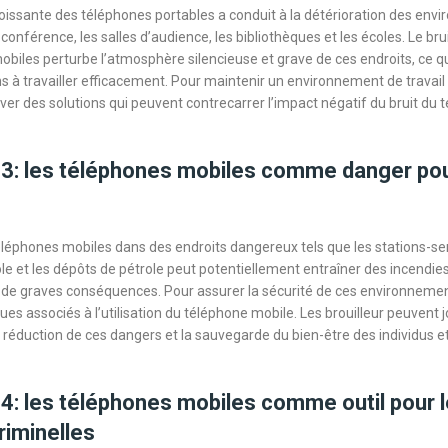
oissante des téléphones portables a conduit à la détérioration des env
 conférence, les salles d’audience, les bibliothèques et les écoles. Le br
obiles perturbe l’atmosphère silencieuse et grave de ces endroits, ce qu
 à travailler efficacement. Pour maintenir un environnement de travail p
uver des solutions qui peuvent contrecarrer l’impact négatif du bruit du
 3: les téléphones mobiles comme danger pou
téléphones mobiles dans des endroits dangereux tels que les stations-ser
e et les dépôts de pétrole peut potentiellement entraîner des incendie
 de graves conséquences. Pour assurer la sécurité de ces environnements
sques associés à l’utilisation du téléphone mobile. Les brouilleur peuvent 
a réduction de ces dangers et la sauvegarde du bien-être des individus e
 4: les téléphones mobiles comme outil pour 
riminelles