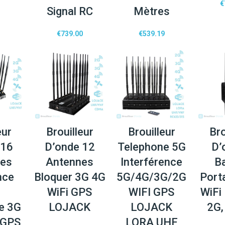
€
Signal RC
Mètres
€
739.00
€
539.19
eur
Brouilleur
Brouilleur
Bro
 16
D’onde 12
Telephone 5G
D’
nes
Antennes
Interférence
B
nce
Bloquer 3G 4G
5G/4G/3G/2G
Port
WiFi GPS
WIFI GPS
WiFi
ge 3G
LOJACK
LOJACK
2G,
 GPS
LORA UHF