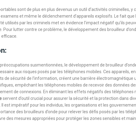
rtables sont de plus en plus devenus un outil d’activités criminelles, y 
es examens et même le déclenchement d’appareils explosifs. Le fait que
té utilisés par les criminels met en évidence l’impact négatif qu’ils peuve
le. Pour lutter contre ce problème, le développement des brouilleur d’on
 efficace.
n:
 préoccupations susmentionnées, le développement de brouilleur d’ond
ssaire aux risques posés par les téléphones mobiles. Ces appareils, en
ts de sécurité de l’information, créent une barrière électromagnétique u
ifiques, empêchant les téléphones mobiles de recevoir des données des
ssement de connexions. En éliminant les effets négatifs des téléphones m
e
servent d’outil crucial pour assurer la sécurité et la protection dans div
Il est impératif pour les individus, les organisations et les gouverneme
portance des brouilleurs d’onde pour relever les défis posés par les tél
re des mesures appropriées pour protéger les zones sensibles et mainte