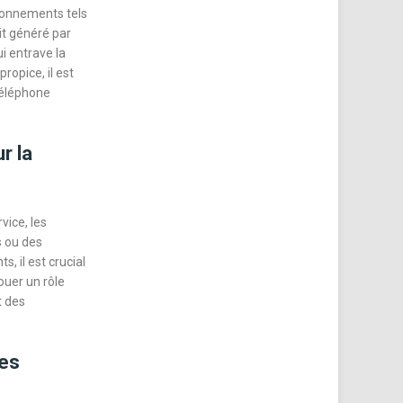
ironnements tels
uit généré par
i entrave la
ropice, il est
 téléphone
r la
vice, les
s ou des
, il est crucial
jouer un rôle
t des
les