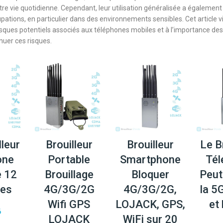
tre vie quotidienne. Cependant, leur utilisation généralisée a égalemen
ations, en particulier dans des environnements sensibles. Cet article vi
risques potentiels associés aux téléphones mobiles et à l’importance des 
nuer ces risques.
lleur
Brouilleur
Brouilleur
Le B
one
Portable
Smartphone
Tél
e 12
Brouillage
Bloquer
Peut
nes
4G/3G/2G
4G/3G/2G,
la 5G
Wifi GPS
LOJACK, GPS,
et
6
LOJACK
WiFi sur 20