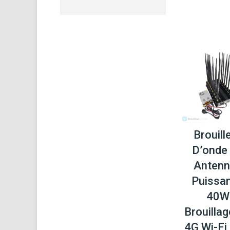
Brouill
D’onde
Anten
Puissa
40W
Brouilla
4G Wi-Fi