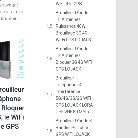
WiFi et le GPS
t provoqué
se à faire la
Brouilleur D’onde
brouilleur
16 Antennes
Puissance 40W
Brouillage 3G 4G
Wi-Fi GPS LOJACK
Brouilleur D’onde
12 Antennes
Bloquer 3G 4G WiFi
GPS LOJACK
Brouilleur
Telephone 5G
rouilleur
Interférence
éphone
5G/4G/3G/2G WIFI
GPS LOJACK LORA
 Bloquer
UHF VHF 80 Mètres
, le WiFi
Brouilleur D’onde 8
 le GPS
Bandes Portable
GPS WiFi LOJACK