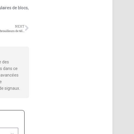
ulaires de blocs
,
NEXT
Assurer une utilisation appropriée et conforme des brouilleurs de téléphone portable
e des
s dans ce
es avancées
e
de signaux.