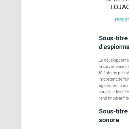
LOJA
€
995.9
Sous-titre
d’espionn
Le développement
la surveillance e
téléphone portabl
important de fui
également une me
surveiller les t
rend impératif d
Sous-titre
sonore