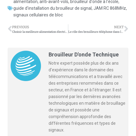
alimentation
,
anti-avant-vols
,
brouilleur d'onde à l'école
,
guide d'installation du brouilleur de signal
,
JAM RC 868MHz
,
signaux cellulaires de bloc
PREVIOUS
NEXT
Choisir la meilleure alimentation électrique pour les brouilleurs d’onde montés sur véhicule
Le rôle des brouilleurs téléphone dans la garantie d’équité dans les examens d’entrée du collège national
Brouilleur D'onde Technique
Notre expert possède plus de dix ans
d'expérience dans le domaine des
télécommunications et a travaillé avec
des entreprises renommées dans ce
secteur, en France et à l'étranger. Il est
passionné par les dernières avancées
technologiques en matière de brouillage
de signaux et possède une
compréhension approfondie des
différentes fréquences et types de
signaux.