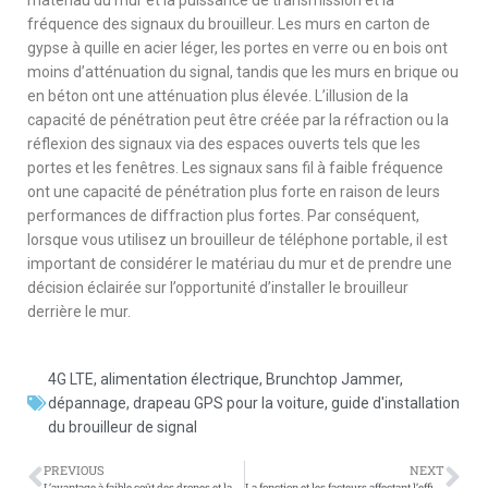
fréquence des signaux du brouilleur. Les murs en carton de
gypse à quille en acier léger, les portes en verre ou en bois ont
moins d’atténuation du signal, tandis que les murs en brique ou
en béton ont une atténuation plus élevée. L’illusion de la
capacité de pénétration peut être créée par la réfraction ou la
réflexion des signaux via des espaces ouverts tels que les
portes et les fenêtres. Les signaux sans fil à faible fréquence
ont une capacité de pénétration plus forte en raison de leurs
performances de diffraction plus fortes. Par conséquent,
lorsque vous utilisez un brouilleur de téléphone portable, il est
important de considérer le matériau du mur et de prendre une
décision éclairée sur l’opportunité d’installer le brouilleur
derrière le mur.
4G LTE
,
alimentation électrique
,
Brunchtop Jammer
,
dépannage
,
drapeau GPS pour la voiture
,
guide d'installation
du brouilleur de signal
PREVIOUS
NEXT
L’avantage à faible coût des drones et la nécessité d’une réglementation améliorée
La fonction et les facteurs affectant l’efficacité des brouilleurs d’onde sans fil