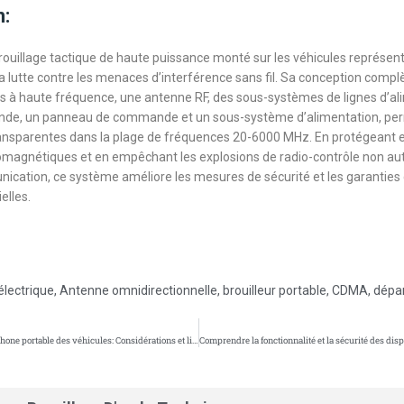
n:
ouillage tactique de haute puissance monté sur les véhicules représen
a lutte contre les menaces d’interférence sans fil. Sa conception compl
s à haute fréquence, une antenne RF, des sous-systèmes de lignes d’al
de, un panneau de commande et un sous-système d’alimentation, pe
ransparentes dans la plage de fréquences 20-6000 MHz. En protégeant 
omagnétiques et en empêchant les explosions de radio-contrôle non aut
ication, ce système améliore les mesures de sécurité et les garanties 
elles.
électrique
,
Antenne omnidirectionnelle
,
brouilleur portable
,
CDMA
,
dépa
Propulation du téléphone portable des véhicules: Considérations et limitations