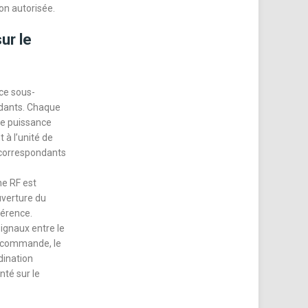
non autorisée.
ur le
 ce sous-
ndants. Chaque
de puissance
à l’unité de
 correspondants
ne RF est
uverture du
férence.
ignaux entre le
e commande, le
dination
té sur le