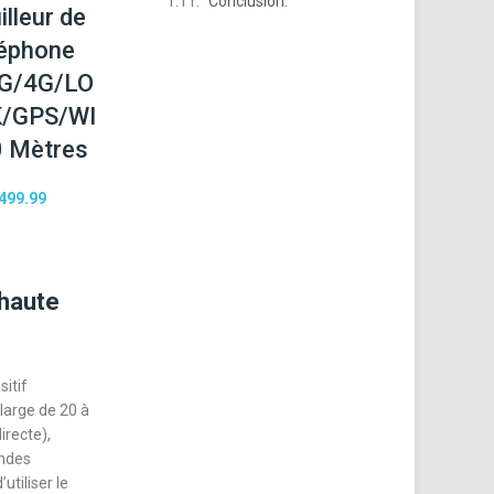
Conclusion:
illeur de
éphone
G/4G/LO
/GPS/WI
0 Mètres
499.99
 haute
itif
-large de 20 à
recte),
ondes
tiliser le