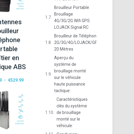
Brouilleur Portable
Brouillage
ntennes
4G/3G/2G Wifi GPS
LOJACK Signal RC
uilleur
Brouilleur de Téléphone
éphone
2G/3G/4G/LOJACK/GPS/WIFI
rtable
20 Mètres
tier en
Aperçu du
système de
tique ABS
brouillage monté
sur le véhicule
9
–
€
529.99
haute puissance
tactique:
Caractéristiques
clés du système
de brouillage
monté sur le
véhicule: