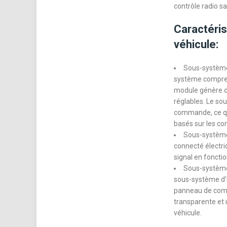
contrôle radio sa
Caractéris
véhicule:
Sous-système 
système compren
module génère d
réglables. Le so
commande, ce qu
basés sur les c
Sous-système 
connecté électri
signal en foncti
Sous-système 
sous-système d’i
panneau de comma
transparente et 
véhicule.