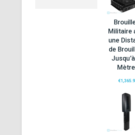
Brouill
Militaire
une Dist
de Broui
Jusqu’à
Mètr
€
1,365.