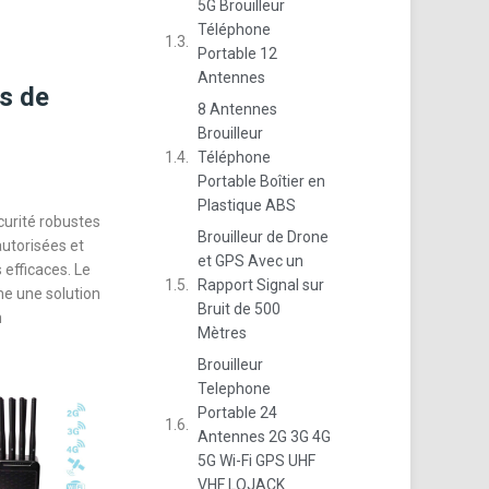
5G Brouilleur
Téléphone
Portable 12
Antennes
s de
8 Antennes
Brouilleur
Téléphone
Portable Boîtier en
Plastique ABS
urité robustes
Brouilleur de Drone
utorisées et
et GPS Avec un
efficaces. Le
Rapport Signal sur
me une solution
Bruit de 500
n
Mètres
Brouilleur
Telephone
Portable 24
Antennes 2G 3G 4G
5G Wi-Fi GPS UHF
VHF LOJACK