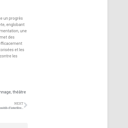
te un progrès
ète, englobant
imentation, une
rmet des
efficacement
orisées et les
contre les
nnage
,
théâtre
NEXT
Comprendre la fonctionnalité et la sécurité des dispositifs d’interférence de la bande complète