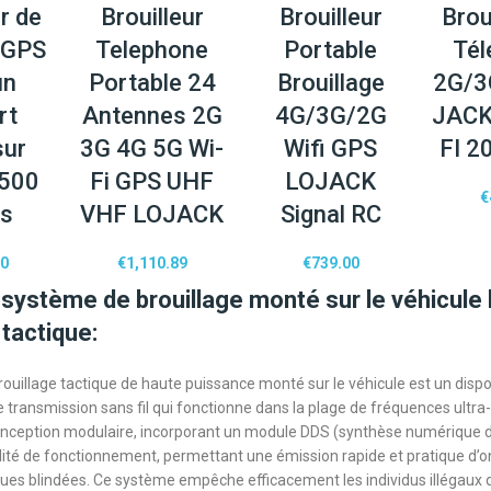
r de
Brouilleur
Brouilleur
Brou
 GPS
Telephone
Portable
Tél
un
Portable 24
Brouillage
2G/3
rt
Antennes 2G
4G/3G/2G
JACK
sur
3G 4G 5G Wi-
Wifi GPS
FI 2
 500
Fi GPS UHF
LOJACK
€
es
VHF LOJACK
Signal RC
00
€
1,110.89
€
739.00
système de brouillage monté sur le véhicule
tactique:
ouillage tactique de haute puissance monté sur le véhicule est un dispos
e transmission sans fil qui fonctionne dans la plage de fréquences ultra
nception modulaire, incorporant un module DDS (synthèse numérique di
ilité de fonctionnement, permettant une émission rapide et pratique d’
es blindées. Ce système empêche efficacement les individus illégaux d’u