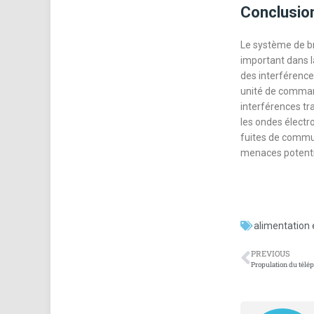
Conclusio
Le système de br
important dans l
des interférence
unité de comman
interférences t
les ondes électr
fuites de commun
menaces potenti
alimentation 
PREVIOUS