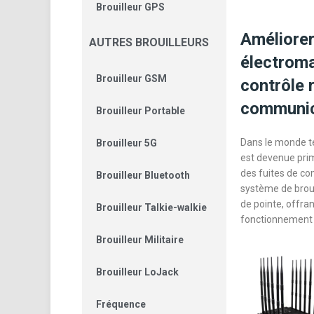
Brouilleur GPS
Améliorer
AUTRES BROUILLEURS
électroma
Brouilleur GSM
contrôle 
communic
Brouilleur Portable
Dans le monde t
Brouilleur 5G
est devenue prim
des fuites de co
Brouilleur Bluetooth
système de broui
de pointe, offr
Brouilleur Talkie-walkie
fonctionnement 
Brouilleur Militaire
Brouilleur LoJack
Fréquence