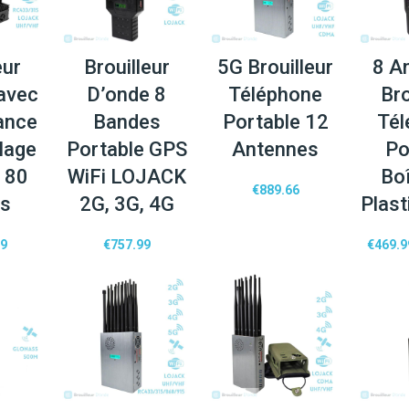
eur
Brouilleur
5G Brouilleur
8 A
 avec
D’onde 8
Téléphone
Bro
ance
Bandes
Portable 12
Tél
llage
Portable GPS
Antennes
Po
 80
WiFi LOJACK
Boî
€
889.66
es
2G, 3G, 4G
Plas
99
€
757.99
€
469.9