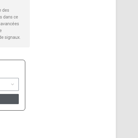
e des
s dans ce
es avancées
e
de signaux.