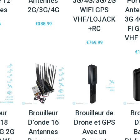
e 12
Antennes
5G/4G/3G/2G
Por
nes
2G/3G/4G
WIFI GPS
Ante
VHF/LOJACK
3G 4
6
€
388.99
+RC
Fi 
VHF
€
769.99
€
1
eur
Brouilleur
Brouilleur de
Bro
 18
D’onde 16
Drone et GPS
D
G 2G
Antennes
Avec un
B