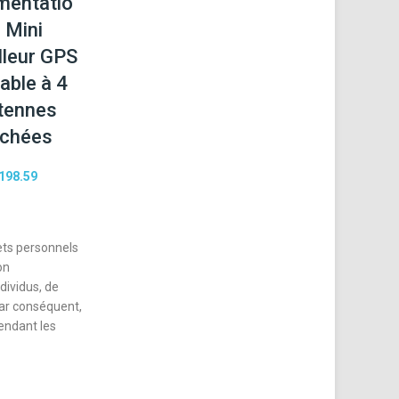
imentatio
, Mini
lleur GPS
able à 4
tennes
chées
198.59
fets personnels
on
dividus, de
ar conséquent,
pendant les