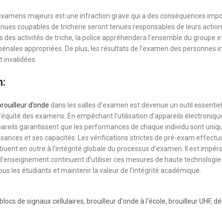
 examens majeurs est une infraction grave qui a des conséquences impo
ues coupables de tricherie seront tenues responsables de leurs action
s des activités de triche, la police appréhendera l’ensemble du groupe 
pénales appropriées. De plus, les résultats de l’examen des personnes 
t invalidées.
n:
brouilleur d’onde
dans les salles d’examen est devenue un outil essentie
 l’équité des examens. En empêchant l’utilisation d’appareils électroniqu
ppareils garantissent que les performances de chaque individu sont un
ssances et ses capacités. Les vérifications strictes de pré-exam effectu
ibuent en outre à l’intégrité globale du processus d’examen. Il est impéra
’enseignement continuent d’utiliser ces mesures de haute technologie
tous les étudiants et maintenir la valeur de l’intégrité académique.
blocs de signaux cellulaires
,
brouilleur d'onde à l'école
,
brouilleur UHF
,
dé