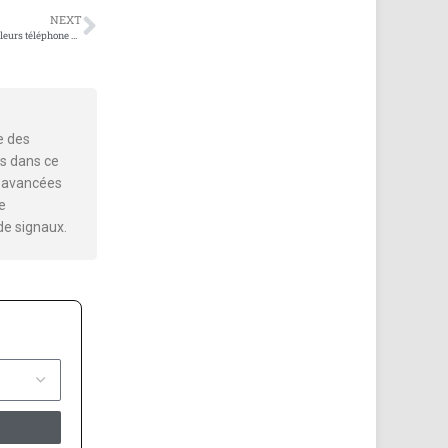
NEXT
Méthodes d’installation dissimulées pour les brouilleurs téléphone de la salle de conférence
e des
s dans ce
es avancées
e
de signaux.