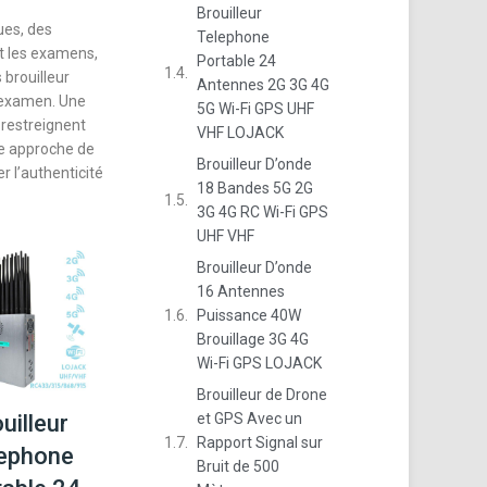
Brouilleur
ues, des
Telephone
t les examens,
Portable 24
 brouilleur
Antennes 2G 3G 4G
d’examen. Une
5G Wi-Fi GPS UHF
 restreignent
VHF LOJACK
te approche de
Brouilleur D’onde
 l’authenticité
18 Bandes 5G 2G
3G 4G RC Wi-Fi GPS
UHF VHF
Brouilleur D’onde
16 Antennes
Puissance 40W
Brouillage 3G 4G
Wi-Fi GPS LOJACK
Brouilleur de Drone
uilleur
et GPS Avec un
Rapport Signal sur
ephone
Bruit de 500