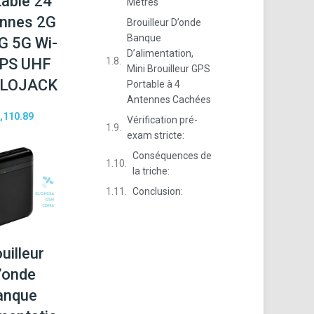
table 24
Mètres
nnes 2G
Brouilleur D’onde
Banque
G 5G Wi-
D’alimentation,
GPS UHF
Mini Brouilleur GPS
 LOJACK
Portable à 4
Antennes Cachées
,110.89
Vérification pré-
exam stricte:
Conséquences de
la triche:
Conclusion:
uilleur
’onde
anque