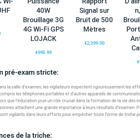
 Wi-
Puissance
Rapport
D’al
UHF
40W
Signal sur
n
Brouillage 3G
Bruit de 500
Broui
4G Wi-Fi GPS
Mètres
Port
9
LOJACK
An
€
2,399.00
Ca
€
995.99
€
on pré-exam stricte:
ans la salle d’examen, les vigilateurs inspectent rigoureusement les ef
 compris les téléphones portables et d’autres appareils de communicati
ors que l’éducation joue un rôle crucial dans la formation de la vie des in
onnes attachent une grande importance à leurs résultats d’examen. P
s sont vigilants dans leurs efforts pour empêcher toute forme de triche 
es de la triche: