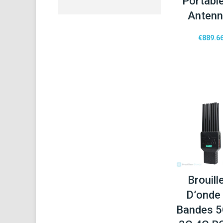
Portabl
Anten
€
889.6
Brouill
D’onde
Bandes 5