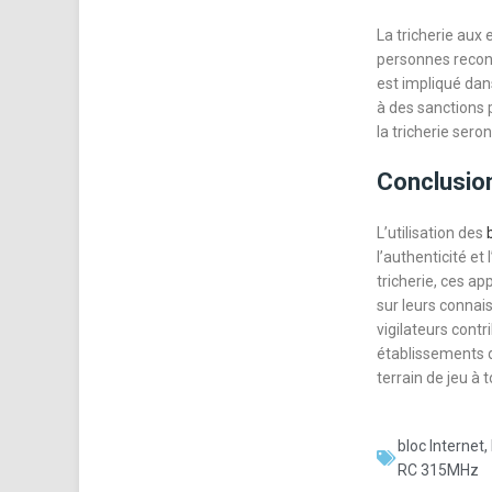
La tricherie aux
personnes reconn
est impliqué dan
à des sanctions 
la tricherie seron
Conclusio
L’utilisation des
l’authenticité et
tricherie, ces a
sur leurs connai
vigilateurs contr
établissements d
terrain de jeu à 
bloc Internet
,
RC 315MHz