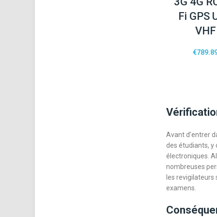
3G 4G RC
Fi GPS 
VHF
€
789.8
Vérificati
Avant d’entrer d
des étudiants, y
électroniques. Al
nombreuses pers
les revigilateur
examens.
Conséquenc