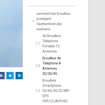
comment les brouilleur
protégent
l’authenticité des
examens
5G Brouilleur
Téléphone
Portable 12
Antennes
Brouilleur de
Téléphone 8
Antennes
2G/3G/4G
Brouilleur
Smartphone
5G/4G/3G/2G WIFI
s
GPS
VHF/LOJACK+RC