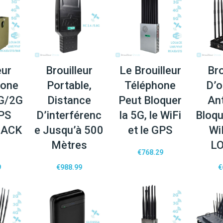
eur
Brouilleur
Le Brouilleur
Bro
hone
Portable,
Téléphone
D’o
G/2G
Distance
Peut Bloquer
An
PS
D’interférenc
la 5G, le WiFi
Bloqu
JACK
e Jusqu’à 500
et le GPS
Wi
Mètres
L
€
768.29
9
€
988.99
€