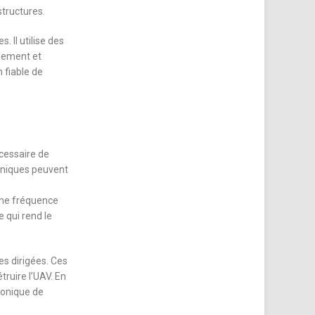
structures.
 Il utilise des
llement et
n fiable de
cessaire de
chniques peuvent
ême fréquence
 qui rend le
s dirigées. Ces
ruire l’UAV. En
ronique de