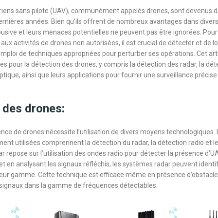
ériens sans pilote (UAV), communément appelés drones, sont devenus de
ernières années. Bien qu’ils offrent de nombreux avantages dans divers
abusive et leurs menaces potentielles ne peuvent pas être ignorées. Pour
aux activités de drones non autorisées, il est crucial de détecter et de l
l’emploi de techniques appropriées pour perturber ses opérations. Cet arti
s pour la détection des drones, y compris la détection des radar, la dét
optique, ainsi que leurs applications pour fournir une surveillance précise 
 des drones:
ence de drones nécessite l’utilisation de divers moyens technologiques
nt utilisées comprennent la détection du radar, la détection radio et le 
ar repose sur l’utilisation des ondes radio pour détecter la présence d’
t en analysant les signaux réfléchis, les systèmes radar peuvent identif
eur gamme. Cette technique est efficace même en présence d’obstacles
signaux dans la gamme de fréquences détectables.