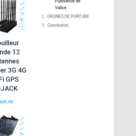
Puissance de
Valise
DRONES DE PURTURE:
Conclusion:
uilleur
nde 12
tennes
er 3G 4G
Fi GPS
OJACK
649.99