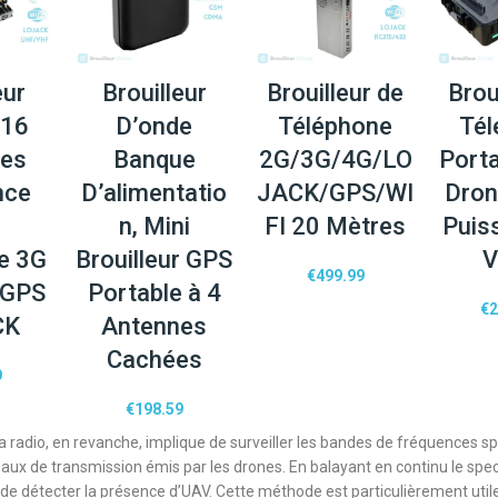
eur
Brouilleur
Brouilleur de
Brou
 16
D’onde
Téléphone
Tél
nes
Banque
2G/3G/4G/LO
Porta
nce
D’alimentatio
JACK/GPS/WI
Dron
n, Mini
FI 20 Mètres
Puis
ge 3G
Brouilleur GPS
V
€
499.99
 GPS
Portable à 4
€
2
CK
Antennes
Cachées
9
€
198.59
la radio, en revanche, implique de surveiller les bandes de fréquences s
gnaux de transmission émis par les drones. En balayant en continu le spect
 de détecter la présence d’UAV. Cette méthode est particulièrement util