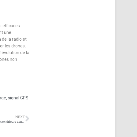
s efficaces
nt une
de la radio et
er les drones,
évolution de la
drones non
age
,
signal GPS
NEXT
Une comparaison des effets de blindage intérieure et extérieure dans les systèmes de blindage de téléphonie mobile