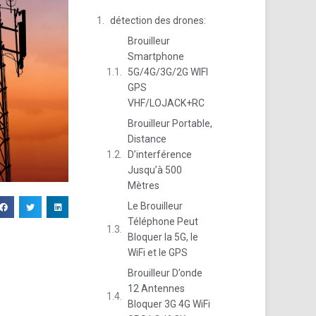
détection des drones:
Brouilleur
Smartphone
5G/4G/3G/2G WIFI
GPS
VHF/LOJACK+RC
Brouilleur Portable,
Distance
D’interférence
Jusqu’à 500
Mètres
Le Brouilleur
Téléphone Peut
Bloquer la 5G, le
WiFi et le GPS
Brouilleur D’onde
12 Antennes
Bloquer 3G 4G WiFi