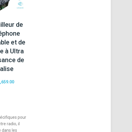
illeur de
éphone
ble et de
e à Ultra
sance de
alise
,659.00
pécifiques pour
re radio, il
e dans les