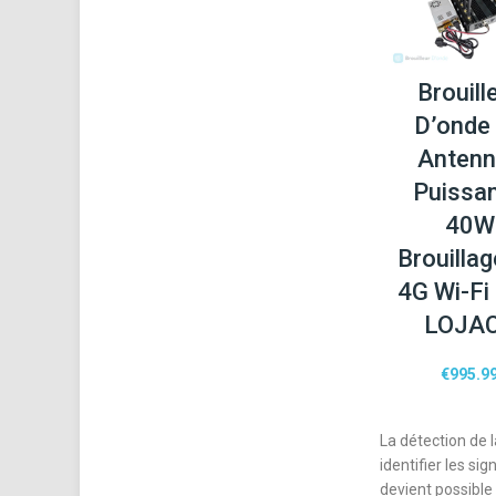
Brouill
D’onde
Anten
Puissa
40W
Brouilla
4G Wi-Fi
LOJA
€
995.9
La détection de 
identifier les si
devient possible