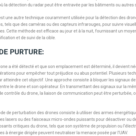
ù la détection du radar peut être entravée par les bâtiments ou autres 
est une autre technique couramment utilisée pour la détection des drones.
s, tels que des caméras ou des capteurs infrarouges, pour suivre visue
nes. Cette méthode est efficace au jour et à la nuit, fournissant un moye
fication et de suivi de la cible.
DE PURTURE:
rone a été détecté et que son emplacement est déterminé, il devient né
érations pour empêcher tout préjudice ou abus potentiel. Plusieurs te
ur atteindre cet objectif. Une approche consiste à bloquer les signaux de
ntre le drone et son opérateur. En transmettant des signaux sur la m
de contrôle du drone, la liaison de communication peut être perturbée, ce
e de perturbation des drones consiste à utiliser des armes énergétique
des lasers ou des faisceaux micro-ondes puissants pour désactiver ou dét
osants critiques du drone, tels que son système de propulsion ou l’élect
mes à énergie dirigée peuvent neutraliser la menace posée par l’UAV.