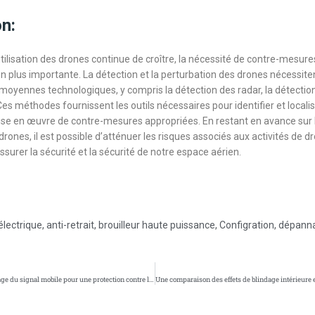
n:
tilisation des drones continue de croître, la nécessité de contre-mesure
en plus importante. La détection et la perturbation des drones nécessite
oyennes technologiques, y compris la détection des radar, la détection 
 Ces méthodes fournissent les outils nécessaires pour identifier et localis
se en œuvre de contre-mesures appropriées. En restant en avance sur l’
rones, il est possible d’atténuer les risques associés aux activités de 
ssurer la sécurité et la sécurité de notre espace aérien.
électrique
,
anti-retrait
,
brouilleur haute puissance
,
Configration
,
dépann
Améliorer le brouillage du signal mobile pour une protection contre les convois à longue distance