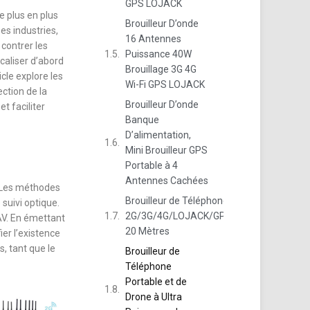
GPS LOJACK
 plus en plus
Brouilleur D’onde
es industries,
16 Antennes
 contrer les
Puissance 40W
ocaliser d’abord
Brouillage 3G 4G
cle explore les
Wi-Fi GPS LOJACK
ection de la
Brouilleur D’onde
et faciliter
Banque
D’alimentation,
Mini Brouilleur GPS
Portable à 4
Antennes Cachées
. Les méthodes
Brouilleur de Téléphone
suivi optique.
2G/3G/4G/LOJACK/GPS/WIFI
UAV. En émettant
20 Mètres
ier l’existence
, tant que le
Brouilleur de
Téléphone
Portable et de
Drone à Ultra