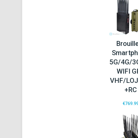
Brouill
Smartp
5G/4G/3
WIFI G
VHF/LO
+RC
€
769.9