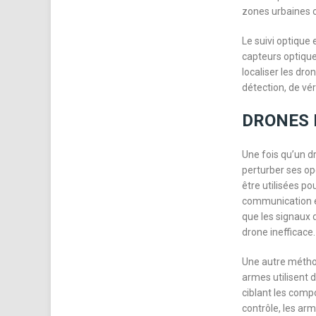
zones urbaines o
Le suivi optique 
capteurs optique
localiser les dro
détection, de véri
DRONES 
Une fois qu’un d
perturber ses op
être utilisées po
communication e
que les signaux 
drone inefficace.
Une autre méthod
armes utilisent 
ciblant les comp
contrôle, les ar