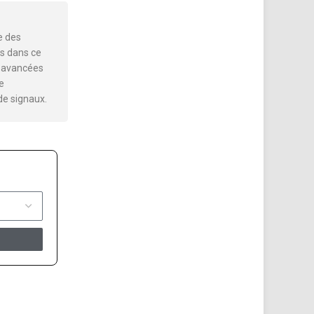
e des
s dans ce
es avancées
e
de signaux.