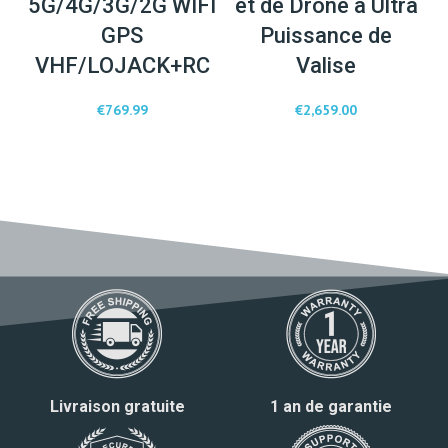
5G/4G/3G/2G WIFI
et de Drone à Ultra
GPS
Puissance de
VHF/LOJACK+RC
Valise
€
769.99
€
2,659.00
Livraison gratuite
1 an de garantie