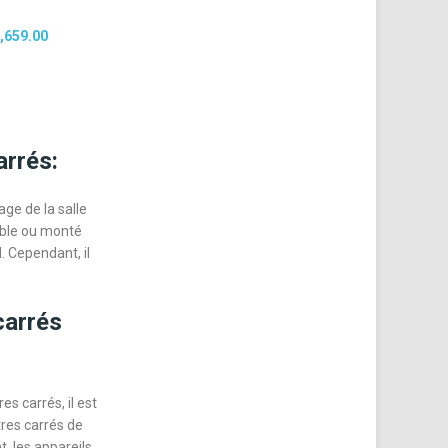
,659.00
arrés:
age de la salle
table ou monté
d. Cependant, il
carrés
s carrés, il est
tres carrés de
, les appareils