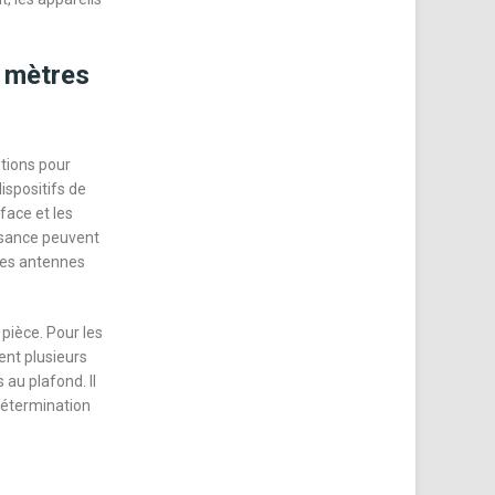
0 mètres
ptions pour
ispositifs de
face et les
ssance peuvent
t les antennes
 pièce. Pour les
ent plusieurs
 au plafond. Il
 détermination