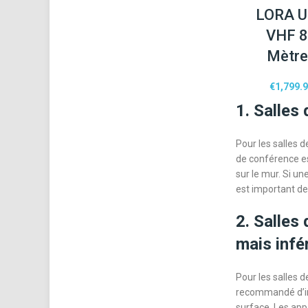
LORA 
VHF 
Mètr
€
1,799.
1. Salles
Pour les salles d
de conférence est
sur le mur. Si un
est important de 
2. Salles
mais infé
Pour les salles 
recommandé d’ins
surface. Les app