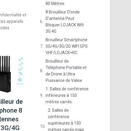
80 Mètres
8 Brouilleur D’onde
fidentialité et
D’antenne Peut
ces appareils
Bloquer LOJACK Wifi
thodes
3G 4G
Brouilleur Smartphone
5G/4G/3G/2G WIFI GPS
VHF/LOJACK+RC
Brouilleur de
Téléphone Portable et
de Drone à Ultra
Puissance de Valise
1. Salles de conférence
inférieures à 150
illeur de
mètres carrés:
phone 8
2. Salles de
conférence
tennes
supérieures à 150
/3G/4G
mètres carrés mais