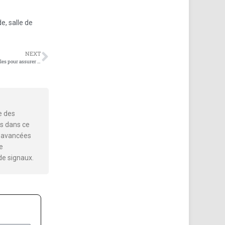
de
,
salle de
NEXT
Le rôle du téléphone portable des téléphones portables pour assurer l’équité et l’ordre
e des
s dans ce
es avancées
e
de signaux.