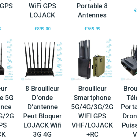
 GPS
WiFi GPS
Portable 8
€
LOJACK
Antennes
8
€
899.00
€
759.99
eur
8 Brouilleur
Brouilleur
Brou
e 5G
D’onde
Smartphone
Tél
ence
D’antenne
5G/4G/3G/2G
Porta
G/2G
Peut Bloquer
WIFI GPS
Dron
PS
LOJACK Wifi
VHF/LOJACK
Puis
CK
3G 4G
+RC
V