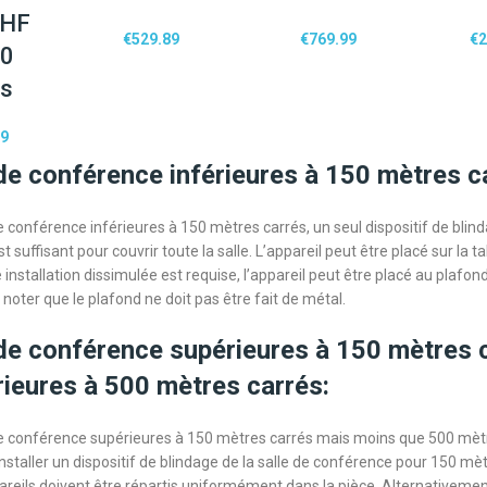
UHF
€
529.89
€
769.99
€
2
80
es
99
 de conférence inférieures à 150 mètres c
e conférence inférieures à 150 mètres carrés, un seul dispositif de blind
 suffisant pour couvrir toute la salle. L’appareil peut être placé sur la 
e installation dissimulée est requise, l’appareil peut être placé au plafon
noter que le plafond ne doit pas être fait de métal.
 de conférence supérieures à 150 mètres 
rieures à 500 mètres carrés:
de conférence supérieures à 150 mètres carrés mais moins que 500 mètre
taller un dispositif de blindage de la salle de conférence pour 150 mè
areils doivent être répartis uniformément dans la pièce. Alternativement