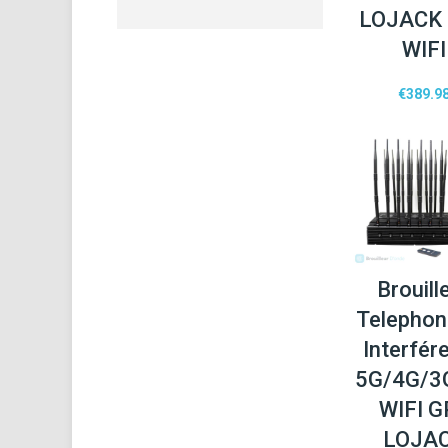
LOJACK
WIFI
€
389.9
Brouill
Telephon
Interfér
5G/4G/3
WIFI G
LOJA